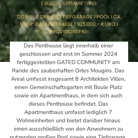
EXKLUSIV VERMARKTUNG
120 M² | 3 ZIMMER | TIEFGARAGE I POOL I CA.
100M² DACHTERRASSE | 925.000,- €URO I
PROVISIONSFREI
Das Penthouse liegt innerhalb einer 
geschlossen und erst im Sommer 2024 
fertiggestellten GATED COMMUNITY am 
Rande des zauberhaften Ortes Mougins. Das 
Areal umfasst insgesamt 8 Architekten Villen, 
einen Gemeinschaftsgarten mit Boule Platz 
sowie ein Apartmenthaus, in dem sich auch 
dieses Penthouse befindet. Das 
Apartmenthaus umfasst lediglich 7 
Wohneinheiten und bietet darüber hinaus 
einen ausschließlich von den Anwohnern zu 
nutzenden großen Pool sowie eine Tiefgarage, 